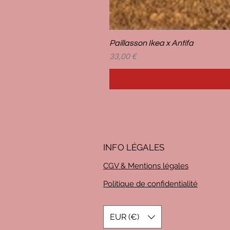
Paillasson Ikea x Antifa
Prix
33,00 €
INFO LÉG
ALES
CGV & Mentions légales
Politique de confidentialité
EUR (€)