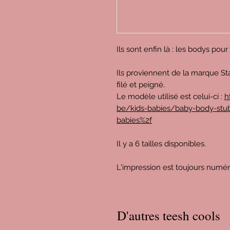
Ils sont enfin là : les bodys pou
Ils proviennent de la marque St
filé et peigné.
Le modèle utilisé est celui-ci :
h
be/kids-babies/baby-body-stub
babies%2f
Il y a 6 tailles disponibles.
L'impression est toujours numé
D'autres teesh cools