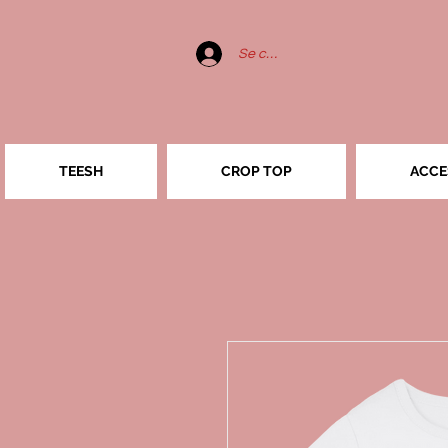
Se connecter
TEESH
CROP TOP
ACCE