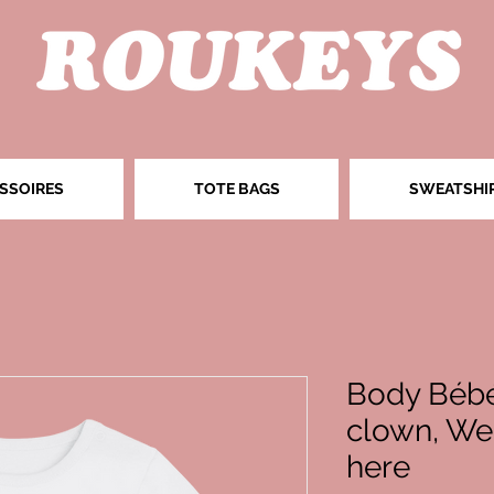
SSOIRES
TOTE BAGS
SWEATSHI
Body Bébé 
clown, We 
here