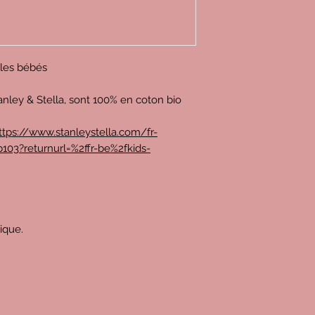
r les bébés
anley & Stella, sont 100% en coton bio
ttps://www.stanleystella.com/fr-
103?returnurl=%2ffr-be%2fkids-
rique.