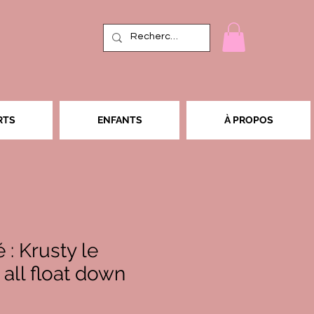
RTS
ENFANTS
À PROPOS
: Krusty le
all float down