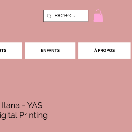
RTS
ENFANTS
À PROPOS
 Ilana - YAS
gital Printing