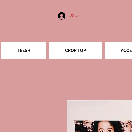
Se connecter
TEESH
CROP TOP
ACCE