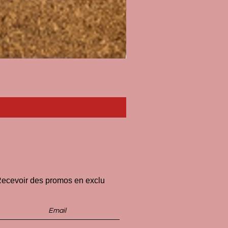
Paillasson I'll Pee on Fascist
Prix
33,00 €
ecevoir des promos en exclu