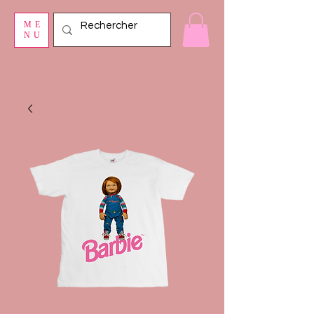
ME
NU