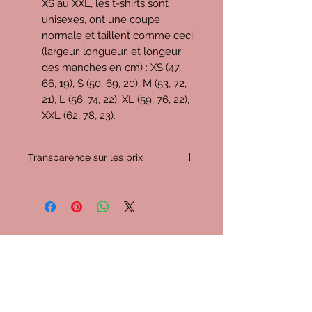
XS au XXL, les t-shirts sont
unisexes, ont une coupe
normale et taillent comme ceci
(largeur, longueur, et longeur
des manches en cm) : XS (47,
66, 19), S (50, 69, 20), M (53, 72,
21), L (56, 74, 22), XL (59, 76, 22),
XXL (62, 78, 23).
Transparence sur les prix
C'est important pour moi de vous
expliquer les prix proposés, donc
voyons ensemble comment ils se
décomposent :
Imaginons que vous achetiez un t-
D'autres teesh
shirt (+ livraison) au prix de
34,5€
(c'est un peu la moyenne entre
cools
livraison à domicile et point relais).
-
4,4€
pour l'URSSAF (imposition