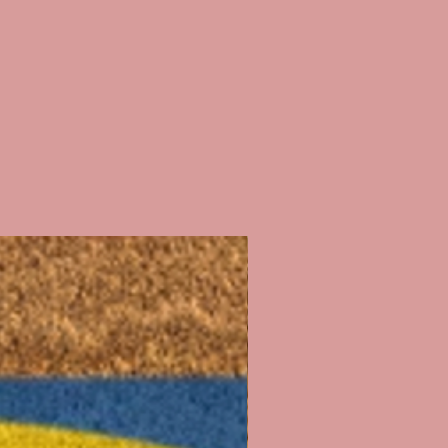
là)
 je réalise sur chaque t-shirt est
ère n'avoir rien oublié !!)
mande 💕