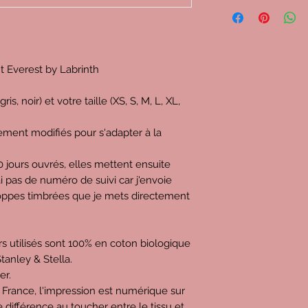
C'est important pour
proposés, donc voy
décomposent :
Imaginons que vous ac
prix de
34,5€
(c'est 
t Everest by Labrinth
à domicile et point re
-
4,4€
pour l'URSSAF
is, noir) et votre taille (XS, S, M, L, XL,
mon chiffre d'affaire
-
3,9€
pour l'État (
ment modifiés pour s'adapter à la
mais je peux déduire
aussi la cotisation 
tous les ans)
jours ouvrés, elles mettent ensuite
-
9,7€
pour mon impr
'ai pas de numéro de suivi car j'envoie
vierge, l'impression, 
loppes timbrées que je mets directement
-
4,8€
pour les frais
Relay / Relais Colis,
carte, les étiquettes
oirs utilisés sont 100% en coton biologique
-
0,3€
pour la gestio
tanley & Stella.
l'hébergeur, nom de
er.
-
1,3€
pour la public
 France, l'impression est numérique sur
-
0,6€
pour les frais
 de différence au toucher entre le tissu et
l'intégralité du pri