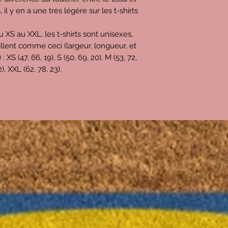
paiement passe par 
s, il y en a une très légère sur les t-shirts
Tout ça = 25€
Donc, le bénéfice que
u XS au XXL, les t-shirts sont unisexes,
d'environ
9,5€
(j'esp
llent comme ceci (largeur, longueur, et
Merci pour vos com
S (47, 66, 19), S (50, 69, 20), M (53, 72,
22), XXL (62, 78, 23).