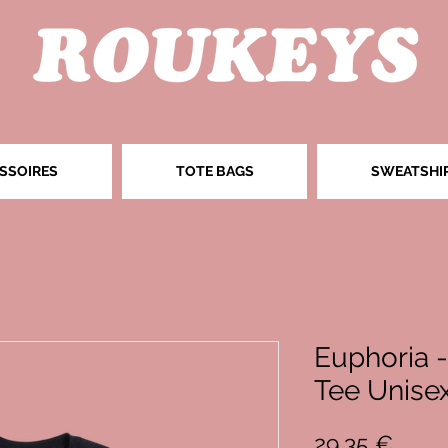
SSOIRES
TOTE BAGS
SWEATSHI
Euphoria 
Tee Unisex 
Prix
29,35 €