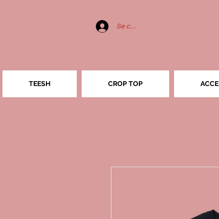
Se connecter
TEESH
CROP TOP
ACCE