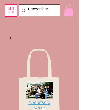
ME
NU