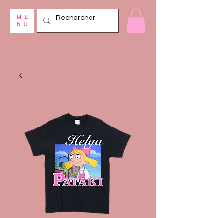
ME
NU