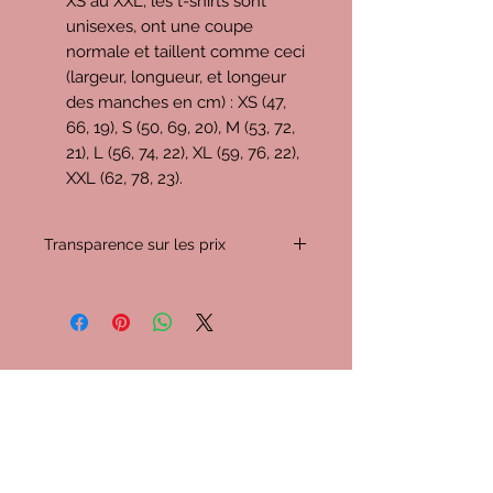
XS au XXL, les t-shirts sont
unisexes, ont une coupe
normale et taillent comme ceci
(largeur, longueur, et longeur
des manches en cm) : XS (47,
66, 19), S (50, 69, 20), M (53, 72,
21), L (56, 74, 22), XL (59, 76, 22),
XXL (62, 78, 23).
Transparence sur les prix
C'est important pour moi de vous
expliquer les prix proposés, donc
voyons ensemble comment ils se
décomposent :
Imaginons que vous achetiez un t-
D'autres teesh
shirt (+ livraison) au prix de
34,5€
(c'est un peu la moyenne entre
cools
livraison à domicile et point relais).
-
4,4€
pour l'URSSAF (imposition