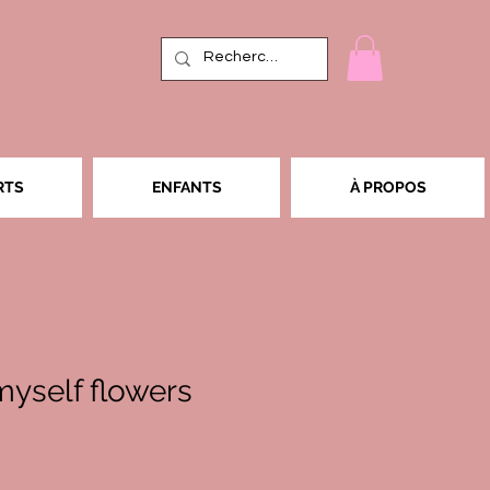
RTS
ENFANTS
À PROPOS
myself flowers