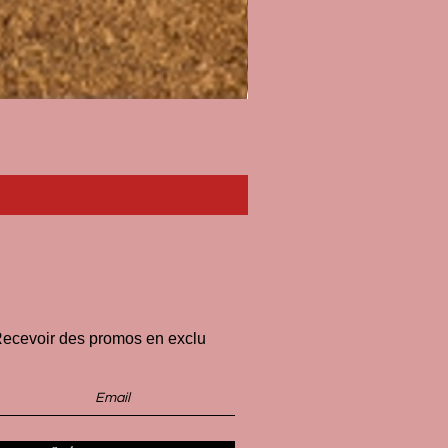
Paillasson I'll Pee on Fascist
Prix
33,00 €
ecevoir des promos en exclu