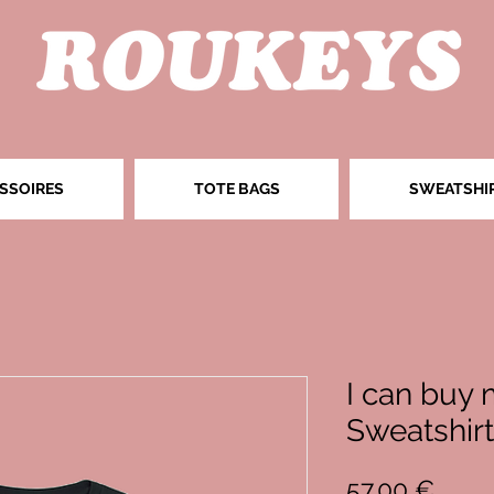
SSOIRES
TOTE BAGS
SWEATSHI
I can buy 
Sweatshirt
Prix
57,00 €