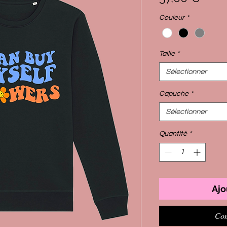
Couleur
*
Taille
*
Sélectionner
Capuche
*
Sélectionner
Quantité
*
Ajo
Com