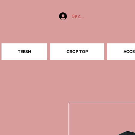
Se connecter
TEESH
CROP TOP
ACCE