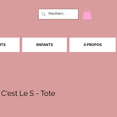
RTS
ENFANTS
À PROPOS
 C'est Le S - Tote