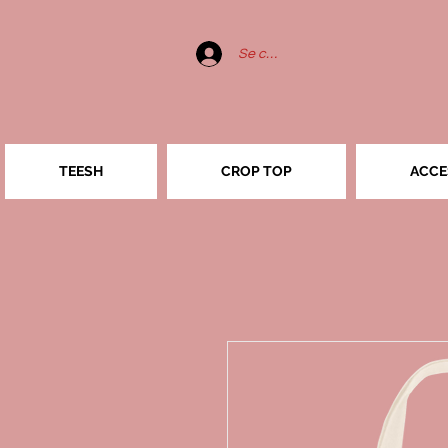
Se connecter
TEESH
CROP TOP
ACCE