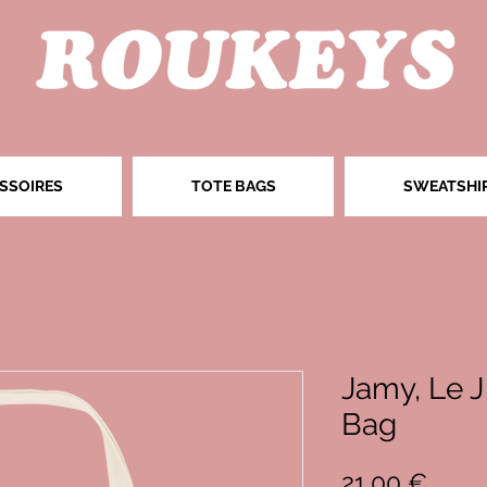
SSOIRES
TOTE BAGS
SWEATSHI
Jamy, Le J
Bag
Prix
21,00 €