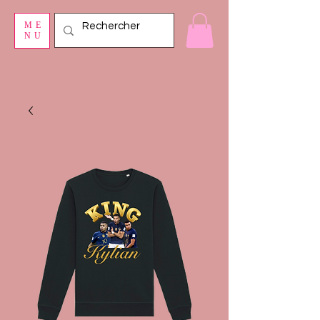
ME
NU