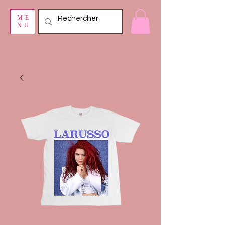
ME
NU