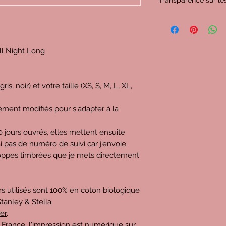
Transparence sur les
C'est important pour
proposés, donc voy
décomposent :
All Night Long
Imaginons que vous ac
prix de
34,5€
(c'est 
à domicile et point re
-
4,4€
pour l'URSSAF
is, noir) et votre taille (XS, S, M, L, XL,
mon chiffre d'affaire
-
3,9€
pour l'État (
ment modifiés pour s'adapter à la
mais je peux déduire
aussi la cotisation 
jours ouvrés, elles mettent ensuite
tous les ans)
'ai pas de numéro de suivi car j'envoie
-
9,7€
pour mon impr
loppes timbrées que je mets directement
vierge, l'impression, 
-
4,8€
pour les frais
Relay / Relais Colis,
carte, les étiquettes
oirs utilisés sont 100% en coton biologique
-
0,3€
pour la gestio
tanley & Stella.
l'hébergeur, nom de
er
.
-
1,3€
pour la public
 France, l'impression est numérique sur