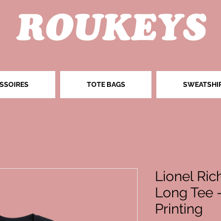
SSOIRES
TOTE BAGS
SWEATSHI
Lionel Rich
Long Tee -
Printing