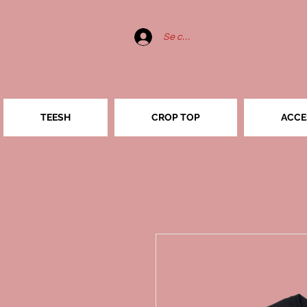
Se connecter
TEESH
CROP TOP
ACCE