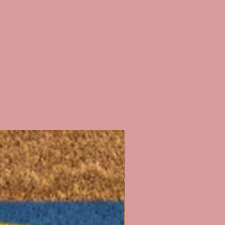
 bancaires (je ne reçois pas
x que vous payez, la plateforme de
là)
 je réalise sur chaque t-shirt est
ère n'avoir rien oublié !!)
mande 💕