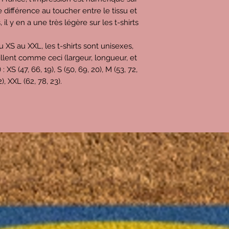
-
0,6€
pour les frais
 de différence au toucher entre le tissu et
l'intégralité du pri
s, il y en a une très légère sur les t-shirts
paiement passe par 
Tout ça = 25€
u XS au XXL, les t-shirts sont unisexes,
Donc, le bénéfice que
llent comme ceci (largeur, longueur, et
d'environ
9,5€
(j'esp
S (47, 66, 19), S (50, 69, 20), M (53, 72,
Merci pour vos com
22), XXL (62, 78, 23).