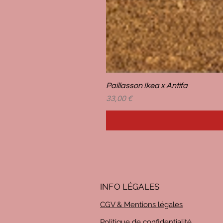
Paillasson Ikea x Antifa
Prix
33,00 €
INFO LÉG
ALES
CGV & Mentions légales
Politique de confidentialité