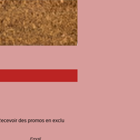
Paillasson I'll Pee on Fascist
Prix
33,00 €
ecevoir des promos en exclu