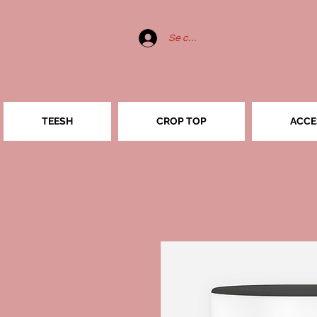
Se connecter
TEESH
CROP TOP
ACCE