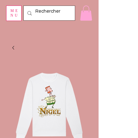
ME
NU