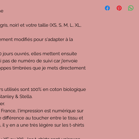
C'est important pour
proposés, donc voy
ne
décomposent :
Imaginons que vous ac
is, noir) et votre taille (XS, S, M, L, XL,
prix de
34,5€
(c'est 
à domicile et point re
ment modifiés pour s'adapter à la
-
4,4€
pour l'URSSAF
mon chiffre d'affaire
jours ouvrés, elles mettent ensuite
-
3,9€
pour l'État (
mais je peux déduire
'ai pas de numéro de suivi car j'envoie
aussi la cotisation 
loppes timbrées que je mets directement
tous les ans)
-
9,7€
pour mon impr
vierge, l'impression, 
oirs utilisés sont 100% en coton biologique
-
4,8€
pour les frais
tanley & Stella.
Relay / Relais Colis,
er.
carte, les étiquettes
 France, l'impression est numérique sur
-
0,3€
pour la gestio
 de différence au toucher entre le tissu et
l'hébergeur, nom de
s, il y en a une très légère sur les t-shirts
-
1,3€
pour la public
-
0,6€
pour les frais
l'intégralité du pri