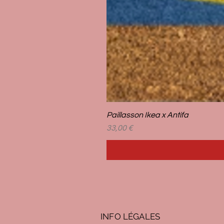
Paillasson Ikea x Antifa
Prix
33,00 €
INFO LÉG
ALES