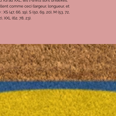
u XS au XXL, les t-shirts sont unisexes,
paiement passe par 
llent comme ceci (largeur, longueur, et
Tout ça = 25€
S (47, 66, 19), S (50, 69, 20), M (53, 72,
Donc, le bénéfice que
22), XXL (62, 78, 23).
d'environ
9,5€
(j'esp
Merci pour vos com