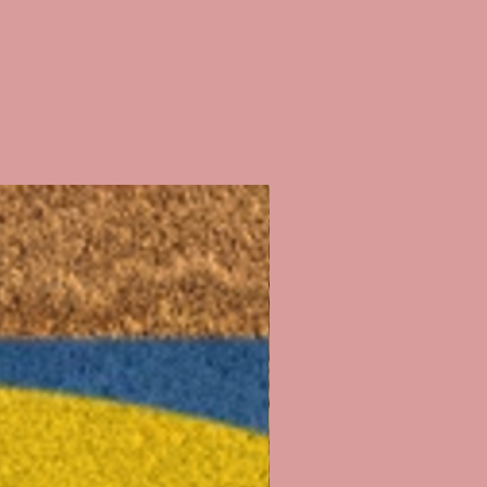
là)
 je réalise sur chaque t-shirt est
ère n'avoir rien oublié !!)
mande 💕