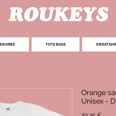
SSOIRES
TOTE BAGS
SWEATSHI
Orange sa
Unisex - Di
Prix
29,35 €