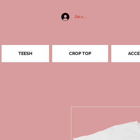
Se connecter
TEESH
CROP TOP
ACCE