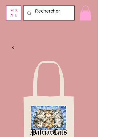
ME
NU