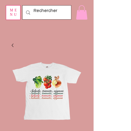
ME
NU