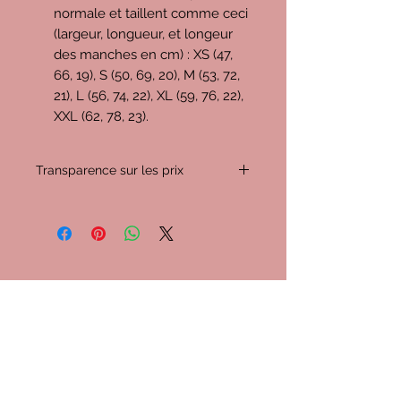
normale et taillent comme ceci
(largeur, longueur, et longeur
des manches en cm) : XS (47,
66, 19), S (50, 69, 20), M (53, 72,
21), L (56, 74, 22), XL (59, 76, 22),
XXL (62, 78, 23).
Transparence sur les prix
C'est important pour moi de vous
expliquer les prix proposés, donc
voyons ensemble comment ils se
décomposent :
Imaginons que vous achetiez un t-
D'autres teesh
shirt (+ livraison) au prix de
34,5€
(c'est un peu la moyenne entre
cools
livraison à domicile et point relais).
-
4,4€
pour l'URSSAF (imposition
d'environ 15% sur mon chiffre
d'affaires hors taxes)