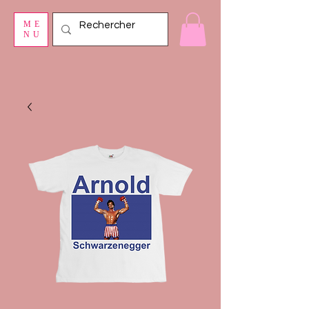
ME
NU