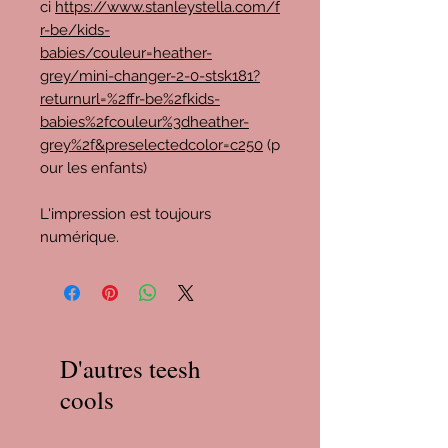
ci
https://www.stanleystella.com/f
r-be/kids-
babies/couleur=heather-
grey/mini-changer-2-0-stsk181?
returnurl=%2ffr-be%2fkids-
babies%2fcouleur%3dheather-
grey%2f&preselectedcolor=c250
(p
our les enfants)
L'impression est toujours
numérique.
D'autres teesh
cools