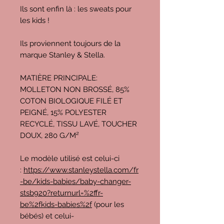
Ils sont enfin là : les sweats pour
les kids !
Ils proviennent toujours de la
marque Stanley & Stella.
MATIÈRE PRINCIPALE:
MOLLETON NON BROSSÉ, 85%
COTON BIOLOGIQUE FILÉ ET
PEIGNÉ, 15% POLYESTER
RECYCLÉ, TISSU LAVÉ, TOUCHER
DOUX, 280 G/M²
Le modèle utilisé est celui-ci
:
https://www.stanleystella.com/fr
-be/kids-babies/baby-changer-
stsb920?returnurl=%2ffr-
be%2fkids-babies%2f
(pour les
bébés) et celui-