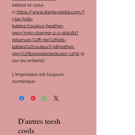
bébés) et celui-
ci
https://www.stanleystella.com/f
r-be/kids-
babies/couleur=heather-
grey/mini-changer-2-0-stsk181?
returnurl=%2ffr-be%2fkids-
babies%2fcouleur%3dheather-
grey%2f&preselectedcolor=c250
(p
our les enfants)
L'impression est toujours
numérique.
D'autres teesh
cools