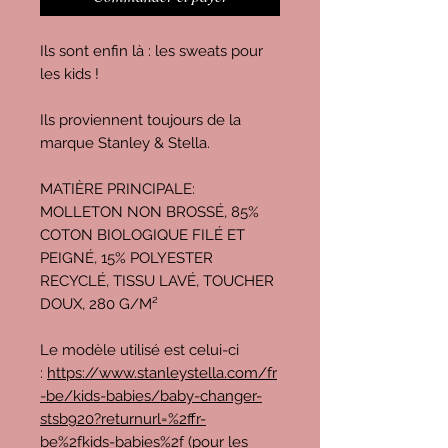
Ils sont enfin là : les sweats pour
les kids !
Ils proviennent toujours de la
marque Stanley & Stella.
MATIÈRE PRINCIPALE:
MOLLETON NON BROSSÉ, 85%
COTON BIOLOGIQUE FILÉ ET
PEIGNÉ, 15% POLYESTER
RECYCLÉ, TISSU LAVÉ, TOUCHER
DOUX, 280 G/M²
Le modèle utilisé est celui-ci
:
https://www.stanleystella.com/fr
-be/kids-babies/baby-changer-
stsb920?returnurl=%2ffr-
be%2fkids-babies%2f
(pour les