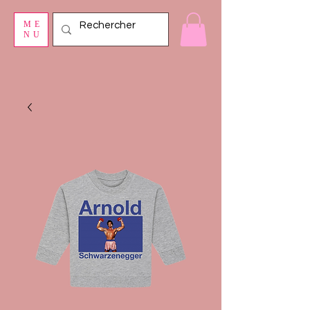
ME
NU