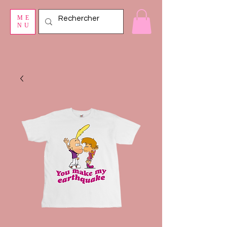
ME
NU