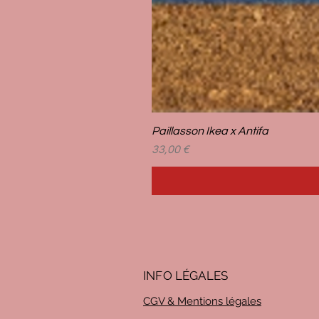
Paillasson Ikea x Antifa
Prix
33,00 €
INFO LÉG
ALES
CGV & Mentions légales