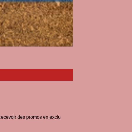
Paillasson I'll Pee on Fascist
Prix
33,00 €
ecevoir des promos en exclu