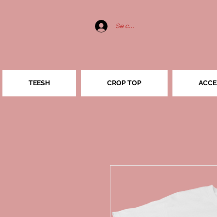
Se connecter
TEESH
CROP TOP
ACCE