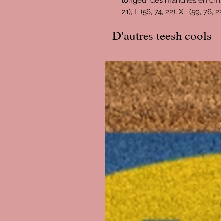
longeur des manches en cm) : X
21), L (56, 74, 22), XL (59, 76, 
D'autres teesh cools