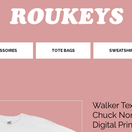
SSOIRES
TOTE BAGS
SWEATSHI
Walker Te
Chuck Norr
Digital Pri