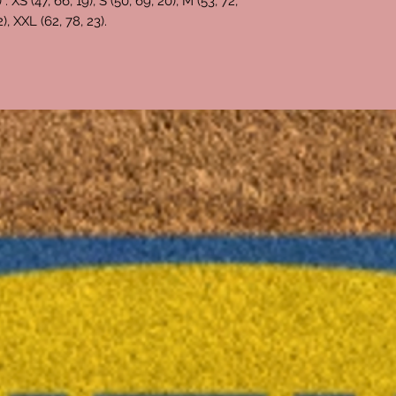
S (47, 66, 19), S (50, 69, 20), M (53, 72,
-
0,6€
pour les frais
22), XXL (62, 78, 23).
l'intégralité du pri
paiement passe par 
Tout ça = 25€
Donc, le bénéfice que
d'environ
9,5€
(j'esp
Merci pour vos com