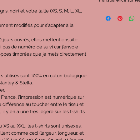
Transparence sur les
is, noir) et votre taille (XS, S, M, L, XL,
C'est important pour
proposés, donc voy
décomposent :
ment modifiés pour s'adapter à la
Imaginons que vous ac
prix de
34,5€
(c'est 
jours ouvrés, elles mettent ensuite
à domicile et point re
'ai pas de numéro de suivi car j'envoie
-
4,4€
pour l'URSSAF
loppes timbrées que je mets directement
mon chiffre d'affaire
-
3,9€
pour l'État (
mais je peux déduire
oirs utilisés sont 100% en coton biologique
aussi la cotisation 
tanley & Stella.
tous les ans)
er.
-
9,7€
pour mon impr
 France, l'impression est numérique sur
vierge, l'impression, 
-
4,8€
pour les frais
 de différence au toucher entre le tissu et
Relay / Relais Colis,
s, il y en a une très légère sur les t-shirts
carte, les étiquettes
-
0,3€
pour la gestio
u XS au XXL, les t-shirts sont unisexes,
l'hébergeur, nom de
llent comme ceci (largeur, longueur, et
-
1,3€
pour la public