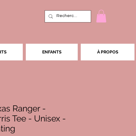
RTS
ENFANTS
À PROPOS
xas Ranger -
is Tee - Unisex -
nting