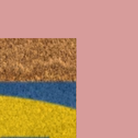
 bancaires (je ne reçois pas
x que vous payez, la plateforme de
là)
 je réalise sur chaque t-shirt est
ère n'avoir rien oublié !!)
mande 💕